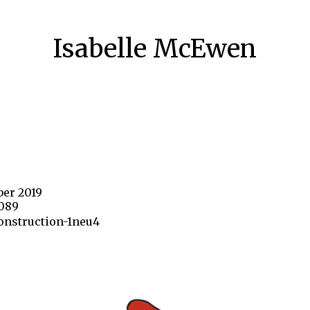
Isabelle McEwen
ber 2019
1089
onstruction-1neu4